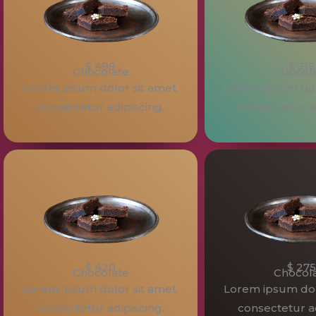
$ 499
$ 315
Chocolate
Chocol
Lorem ipsum dolor sit amet,
Lorem ipsum dolo
consectetur adipiscing.
consectetur ad
$ 420
$ 275
Chocolate
Chocol
Lorem ipsum dolor sit amet,
Lorem ipsum dolo
consectetur adipiscing.
consectetur ad