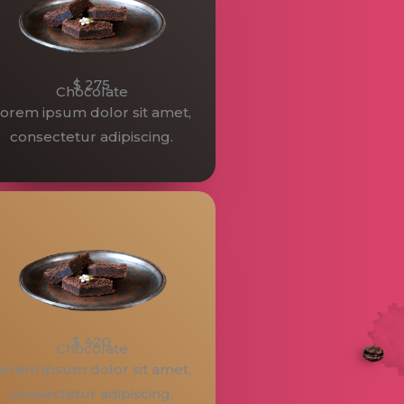
$ 275
Chocolate
orem ipsum dolor sit amet,
consectetur adipiscing.
$ 420
Chocolate
orem ipsum dolor sit amet,
consectetur adipiscing.