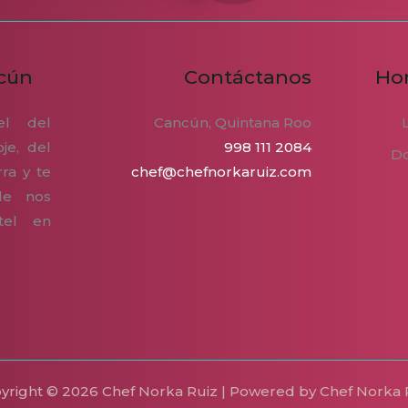
cún
Contáctanos
Hor
el del
Cancún, Quintana Roo
je, del
998 111 2084
D
ra y te
chef@chefnorkaruiz.com
de nos
tel en
yright © 2026 Chef Norka Ruiz | Powered by Chef Norka 