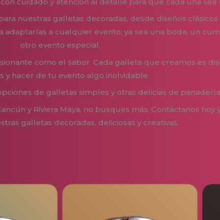
con cuidado y atención al detalle para que cada una sea 
ara nuestras galletas decoradas, desde diseños clásicos 
 adaptarlas a cualquier evento, ya sea una boda, un cump
otro evento especial.
ionante como el sabor. Cada galleta que creamos es dis
os y hacer de tu evento algo inolvidable.
iones de galletas simples y otras delicias de panadería
Cancún y Riviera Maya, no busques más. Contáctanos hoy 
tras galletas decoradas, deliciosas y creativas.