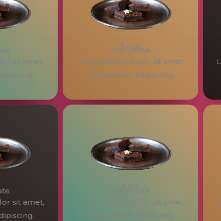
$ 420
ate
Chocolate
r sit amet,
Lorem ipsum dolor sit amet,
L
ipiscing.
consectetur adipiscing.
$ 315
ate
Chocolate
r sit amet,
Lorem ipsum dolor sit amet,
L
ipiscing.
consectetur adipiscing.